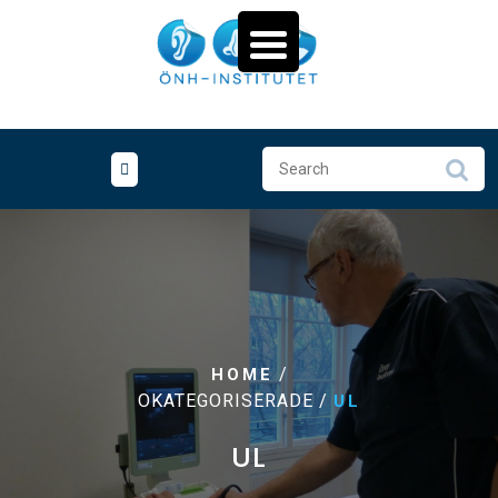
Skip
to
content
/
HOME
OKATEGORISERADE /
UL
UL