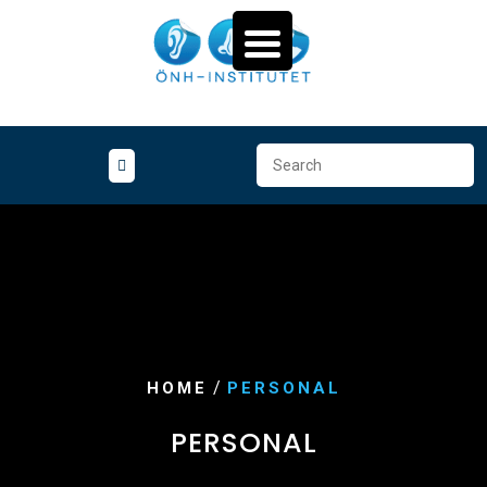
Skip
to
content
/
HOME
PERSONAL
PERSONAL