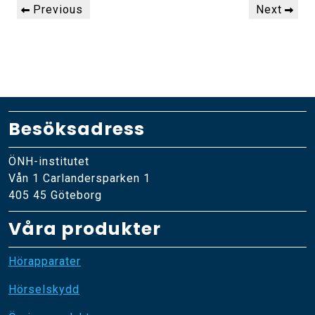
Previous
Next
Previous
Next
Post
Post
Besöksadress
ÖNH-institutet
Vån 1 Carlandersparken 1
405 45 Göteborg
Våra produkter
Hörapparater
Hörselskydd