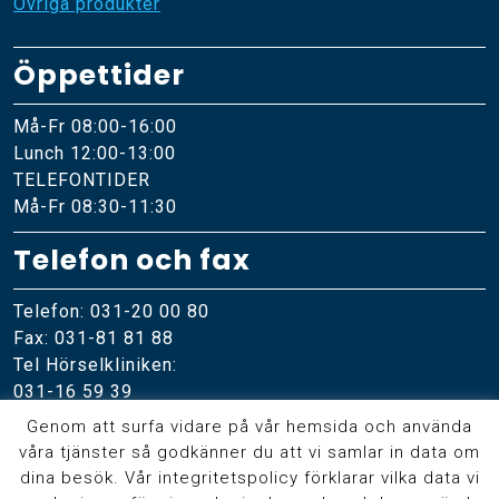
Övriga produkter
Öppettider
Må-Fr 08:00-16:00
Lunch 12:00-13:00
TELEFONTIDER
Må-Fr 08:30-11:30
Telefon och fax
Telefon: 031-20 00 80
Fax: 031-81 81 88
Tel Hörselkliniken:
031-16 59 39
Genom att surfa vidare på vår hemsida och använda
Online
våra tjänster så godkänner du att vi samlar in data om
dina besök. Vår integritetspolicy förklarar vilka data vi
Skicka meddelande