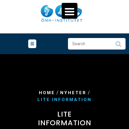
Skip
to
content
/
/
HOME
NYHETER
LITE INFORMATION
LITE
INFORMATION