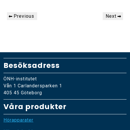
Inläggsnavigering
Previous
Next
Previous
Next
Post
Post
Besöksadress
ÖNH-institutet
Vån 1 Carlandersparken 1
405 45 Göteborg
Våra produkter
Hörapparater