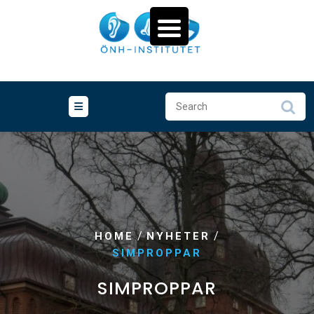
Skip
to
content
/
/
HOME
NYHETER
SIMPROPPAR
SIMPROPPAR