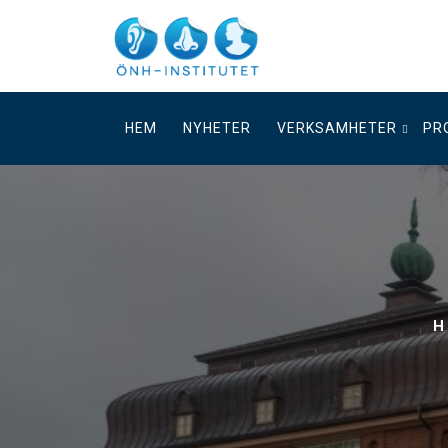
Skip
to
content
HEM
NYHETER
VERKSAMHETER
PR
H