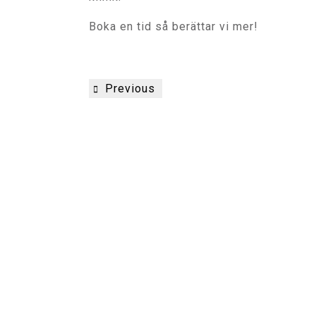
Boka en tid så berättar vi mer!
Inläggsnavigering
Previous
Previous
Post