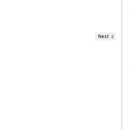
Next
Next
Post