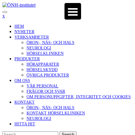
Skip
to
content
x
HEM
NYHETER
VERKSAMHETER
ÖRON-, NÄS- OCH HALS
NEUROLOGI
HÖRSELKLINIKEN
PRODUKTER
HÖRAPPARATER
HÖRSELSKYDD
ÖVRIGA PRODUKTER
OM OSS
VÅR PERSONAL
FRÅGOR OCH SVAR
OM PERSONUPPGIFTER, INTEGRITET OCH COOKIES
KONTAKT
ÖRON-, NÄS- OCH HALS
KONTAKT HÖRSELKLINIKEN
NEUROLOGI
HITTA HIT
Search