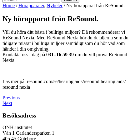
Home
/
Hörapparater
,
Nyheter
/
Ny hörapparat från ReSound.
Ny hörapparat från ReSound.
Vill du höra ditt bästa i bullriga miljöer? Då rekommenderar vi
ReSound Nexia. Med ReSound Nexia hör du detaljerna som du
tidigare missat i bullriga miljöer samtidigt som du hör vad som
händer i din omgivning.
Kontakta oss i dag på
031–16 59 39
om du vill prova ReSound
Nexia
Läs mer på: resound.com/se/hearing aids/resound hearing aids/
resound nexia
Inläggsnavigering
Previous
Previous
Post
Next
Next
Post
Besöksadress
ÖNH-institutet
Vån 1 Carlandersparken 1
405 45 Göteborg