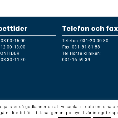
ettider
Telefon och fa
 08:00-16:00
Telefon: 031-20 00 80
 12:00-13:00
Fax: 031-81 81 88
FONTIDER
Tel Hörselkliniken:
 08:30-11:30
031-16 59 39
änster så godkänner du att vi samlar in data om dina besök
ärna lite tid för att läsa igenom policyn. I vår integritets