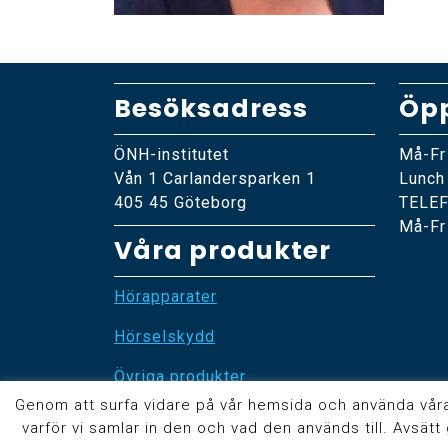
Besöksadress
Öpp
ÖNH-institutet
Må-Fr
Vån 1 Carlandersparken 1
Lunch
405 45 Göteborg
TELE
Må-Fr
Våra produkter
Hörapparater
Hörselskydd
Övriga produkter
Genom att surfa vidare på vår hemsida och använda våra tj
varför vi samlar in den och vad den används till. Avsätt g