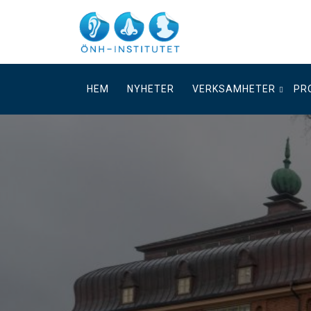
Skip
to
content
HEM
NYHETER
VERKSAMHETER
PR