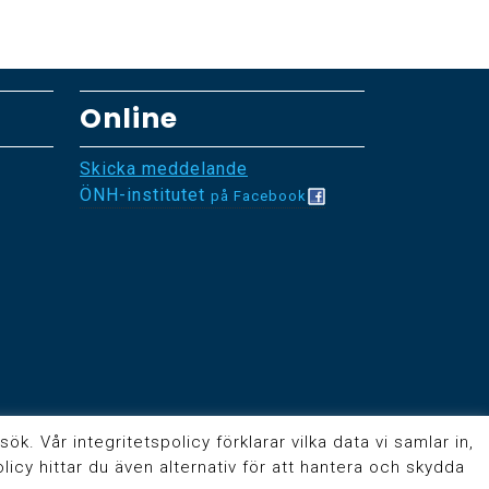
x
Online
Skicka meddelande
ÖNH-institutet
på Facebook
. Vår integritetspolicy förklarar vilka data vi samlar in,
policy hittar du även alternativ för att hantera och skydda