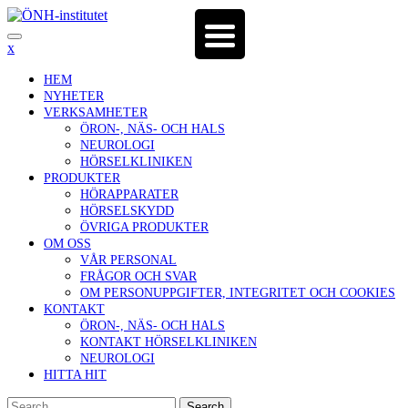
Skip
to
content
x
HEM
NYHETER
VERKSAMHETER
ÖRON-, NÄS- OCH HALS
NEUROLOGI
HÖRSELKLINIKEN
PRODUKTER
HÖRAPPARATER
HÖRSELSKYDD
ÖVRIGA PRODUKTER
OM OSS
VÅR PERSONAL
FRÅGOR OCH SVAR
OM PERSONUPPGIFTER, INTEGRITET OCH COOKIES
KONTAKT
ÖRON-, NÄS- OCH HALS
KONTAKT HÖRSELKLINIKEN
NEUROLOGI
HITTA HIT
Search