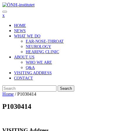
Skip
to
content
x
HOME
NEWS
WHAT WE DO
EAR-NOSE-THROAT
NEUROLOGY
HEARING CLINIC
ABOUT US
WHO WE ARE
Q&A
VISITING ADDRESS
CONTACT
Search
Home
/
P1030414
P1030414
VISITING Address