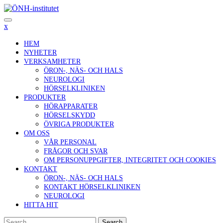
Skip
to
content
x
HEM
NYHETER
VERKSAMHETER
ÖRON-, NÄS- OCH HALS
NEUROLOGI
HÖRSELKLINIKEN
PRODUKTER
HÖRAPPARATER
HÖRSELSKYDD
ÖVRIGA PRODUKTER
OM OSS
VÅR PERSONAL
FRÅGOR OCH SVAR
OM PERSONUPPGIFTER, INTEGRITET OCH COOKIES
KONTAKT
ÖRON-, NÄS- OCH HALS
KONTAKT HÖRSELKLINIKEN
NEUROLOGI
HITTA HIT
Search