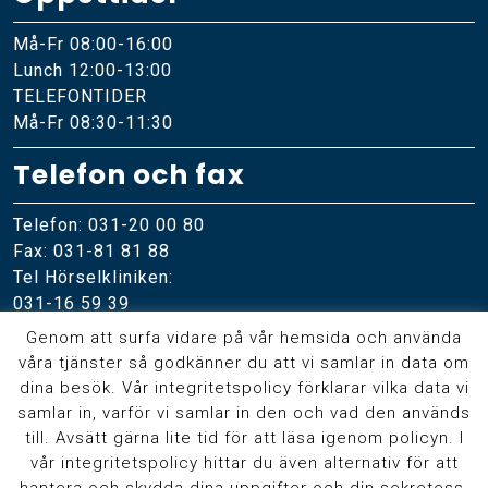
Må-Fr 08:00-16:00
Lunch 12:00-13:00
TELEFONTIDER
Må-Fr 08:30-11:30
Telefon och fax
Telefon: 031-20 00 80
Fax: 031-81 81 88
Tel Hörselkliniken:
031-16 59 39
Genom att surfa vidare på vår hemsida och använda
Online
våra tjänster så godkänner du att vi samlar in data om
dina besök. Vår integritetspolicy förklarar vilka data vi
Skicka meddelande
samlar in, varför vi samlar in den och vad den används
ÖNH-institutet
på Facebook
till. Avsätt gärna lite tid för att läsa igenom policyn. I
vår integritetspolicy hittar du även alternativ för att