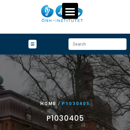
Skip
to
content
/
HOME
P1030405
P1030405