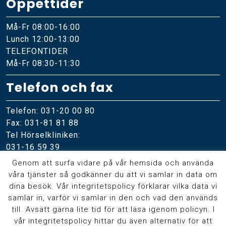
Öppettider
Må-Fr 08:00-16:00
Lunch 12:00-13:00
TELEFONTIDER
Må-Fr 08:30-11:30
Telefon och fax
Telefon: 031-20 00 80
Fax: 031-81 81 88
Tel Hörselkliniken:
031-16 59 39
Genom att surfa vidare på vår hemsida och använda
Online
våra tjänster så godkänner du att vi samlar in data om
dina besök. Vår integritetspolicy förklarar vilka data vi
Skicka meddelande
samlar in, varför vi samlar in den och vad den används
ÖNH-institutet
på Facebook
till. Avsätt gärna lite tid för att läsa igenom policyn. I
vår integritetspolicy hittar du även alternativ för att