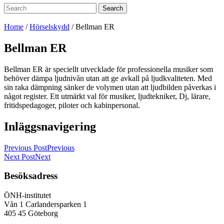
Search
Home
/
Hörselskydd
/
Bellman ER
Bellman ER
Bellman ER är speciellt utvecklade för professionella musiker som
behöver dämpa ljudnivån utan att ge avkall på ljudkvaliteten. Med
sin raka dämpning sänker de volymen utan att ljudbilden påverkas i
något register. Ett utmärkt val för musiker, ljudtekniker, Dj, lärare,
fritidspedagoger, piloter och kabinpersonal.
Inläggsnavigering
Previous Post
Previous
Next Post
Next
Besöksadress
ÖNH-institutet
Vån 1 Carlandersparken 1
405 45 Göteborg