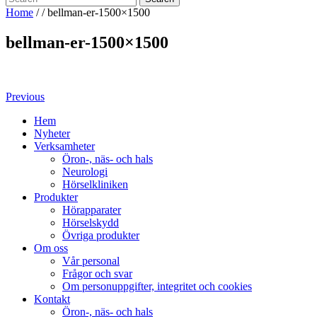
Home
/ /
bellman-er-1500×1500
bellman-er-1500×1500
Inläggsnavigering
Previous
Previous
Post
Hem
Nyheter
Verksamheter
Öron-, näs- och hals
Neurologi
Hörselkliniken
Produkter
Hörapparater
Hörselskydd
Övriga produkter
Om oss
Vår personal
Frågor och svar
Om personuppgifter, integritet och cookies
Kontakt
Öron-, näs- och hals