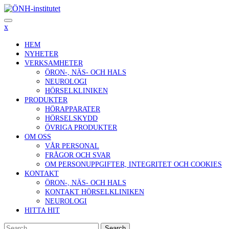
Skip
to
content
x
HEM
NYHETER
VERKSAMHETER
ÖRON-, NÄS- OCH HALS
NEUROLOGI
HÖRSELKLINIKEN
PRODUKTER
HÖRAPPARATER
HÖRSELSKYDD
ÖVRIGA PRODUKTER
OM OSS
VÅR PERSONAL
FRÅGOR OCH SVAR
OM PERSONUPPGIFTER, INTEGRITET OCH COOKIES
KONTAKT
ÖRON-, NÄS- OCH HALS
KONTAKT HÖRSELKLINIKEN
NEUROLOGI
HITTA HIT
Search