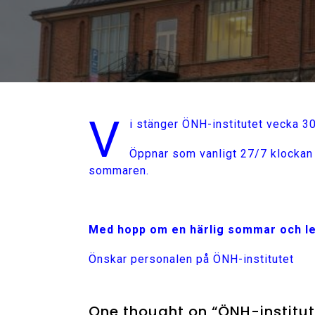
V
i stänger ÖNH-institutet vecka 3
Öppnar som vanligt 27/7 klockan 
sommaren.
Med hopp om en härlig sommar och le
Önskar personalen på ÖNH-institutet
One thought on “ÖNH-institut