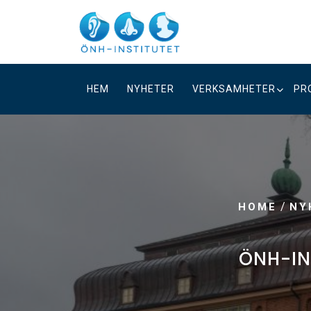
Skip
to
content
HEM
NYHETER
VERKSAMHETER
PR
/
HOME
NY
ÖNH-IN