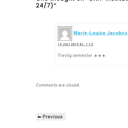
24/7)”
Marie-Louise Jacobss
13 JULI 2015 KL. 1:12
Trevlig semester ☀️☀️☀️
Comments are closed.
Inläggsnavigering
Previous
Previous
Post