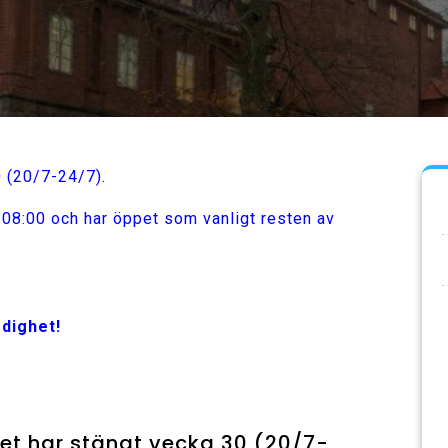
0 (20/7-24/7).
08:00 och har öppet som vanligt resten av
dighet!
et har stängt vecka 30 (20/7-